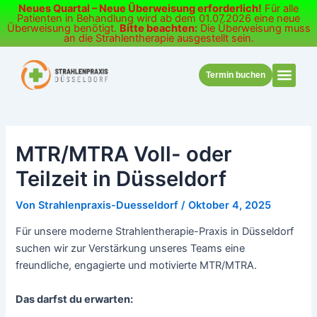
Zum
Neues Quartal – Neue Überweisung erforderlich!
Für alle
Patienten in Behandlung wird ab dem 01.07.2026 eine neue
Inhalt
Überweisung benötigt.
Bitte beachten:
Die Überweisung muss
an die Strahlentherapie ausgestellt sein.
springen
Termin buchen
MTR/MTRA Voll- oder
Teilzeit in Düsseldorf
Von
Strahlenpraxis-Duesseldorf
/
Oktober 4, 2025
Für unsere moderne Strahlentherapie-Praxis in Düsseldorf
suchen wir zur Verstärkung unseres Teams eine
freundliche, engagierte und motivierte MTR/MTRA.
Das darfst du erwarten: