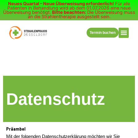
Zum
Neues Quartal – Neue Überweisung erforderlich!
Für alle
Patienten in Behandlung wird ab dem 01.07.2026 eine neue
Inhalt
Termin buchen
Überweisung benötigt.
Bitte beachten:
Die Überweisung muss
an die Strahlentherapie ausgestellt sein.
springen
Termin buchen
Datenschutz
Präambel
Mit der folgenden Datenschutzerklärung möchten wir Sie